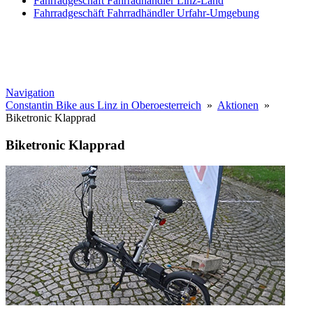
Fahrradgeschäft Fahrradhändler Linz-Land
Fahrradgeschäft Fahrradhändler Urfahr-Umgebung
Navigation
Constantin Bike aus Linz in Oberoesterreich
»
Aktionen
»
Biketronic Klapprad
Biketronic Klapprad